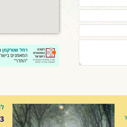
רחל שטרקמן
מ
המאמנים בישר
"התדר"
לה
83
ך