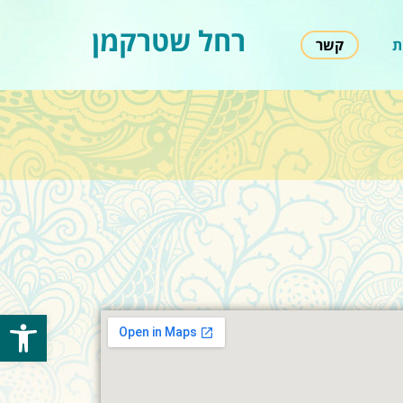
רחל שטרקמן
ת
קשר
פתח סרגל